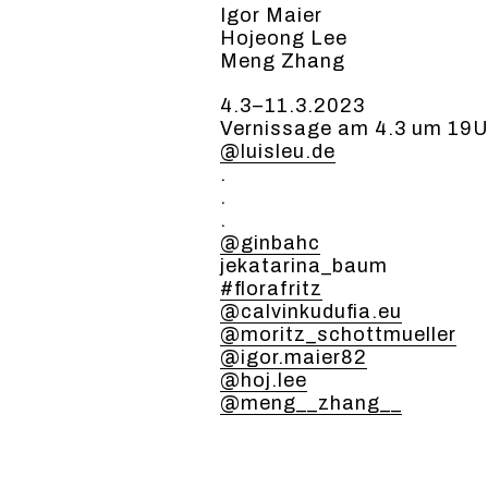
Igor Maier
Hojeong Lee
Meng Zhang
4.3–11.3.2023
Vernissage am 4.3 um 19U
@luisleu.de
.
.
.
@ginbahc
jekatarina_baum
#flo­rafritz
@calvinkudufia.eu
@moritz_schottmueller
@igor.maier82
@hoj.lee
@meng__zhang__