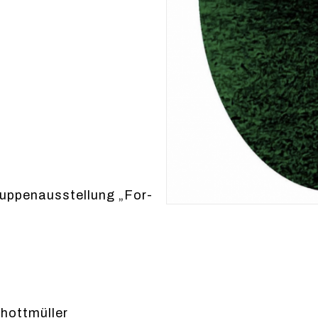
r
up­pe­nausstel­lung „For­
hottmüller