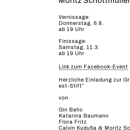
Moritz Schottmülle
Vernissage:
Donnerstag, 6.8.
ab 19 Uhr
Finissage:
Samstag, 11.3.
ab 19 Uhr
Link zum Facebook-Event
Her­zliche Ein­ladung zur Gr
est-Stift”
von
Gin Bahc
Kata­ri­na Bau­mann
Flo­ra Fritz
&
Calvin Kudu­fia
Moritz Sc