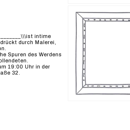
________\\\ist intime
e­drückt durch Malerei,
on.
iche Spuren des Wer­dens
­len­de­ten.
um 19:00 Uhr in der
raße 32.