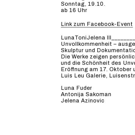
Sonntag, 19.10.
ab 16 Uhr
Link zum Facebook-Event
Luna­Toni­Je­le­na lll_______
Unvol­lkom­men­heit – aus­g
Skulp­tur und Doku­men­ta­ti
Die Werke zeigen per­sön­l
und die Schön­heit des Unvol
Eröff­nung am 17. Okto­ber 
Luis Leu Galerie, Luisen­st
Luna Fud­er
Antoni­ja Sako­man
Jele­na Azi­novic