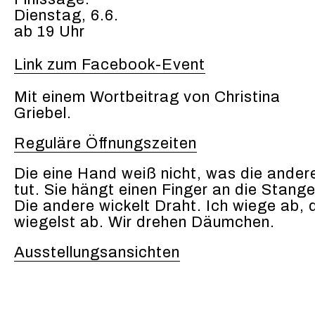
Dienstag, 6.6.
ab 19 Uhr
Link zum Facebook-Event
Mit einem Wort­beitrag von Christi­na
Griebel.
Reg­uläre Öff­nungszeit­en
Die eine Hand weiß nicht, was die ander
tut. Sie hängt einen Fin­ger an die Stange
Die andere wick­elt Draht. Ich wiege ab, 
wiegelst ab. Wir drehen Däum­chen.
Ausstel­lungsan­sicht­en